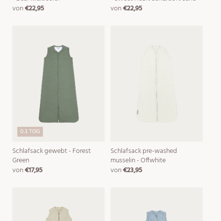
von
€22,95
von
€22,95
normaler
normaler
preis
preis
0.3 TOG
Schlafsack gewebt - Forest
Schlafsack pre-washed
Green
musselin - Offwhite
von
€17,95
von
€23,95
normaler
normaler
preis
preis