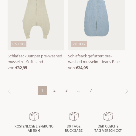
0.5 TOG
2.0 TOG
Schlafsack Jumper pre-washed
Schlafsack gefüttert pre-
musselin - Soft sand
washed musselin - Jeans Blue
von
€32,95
von
€24,95
normaler
normaler
preis
preis
1
2
3
…
7
KOSTENLOSE LIEFERUNG
30 TAGE
DER GLEICHE
AB 50 €
RÜCKGABE
TAG VERSCHICKT