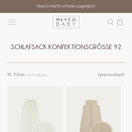
Direkt
Meyco macht schönes zuganglich
zum
Inhalt
Warenkorb
SCHLAFSACK KONFEKTIONSGRÖSSE 92
Filter
meistverkauft
54 Produkte