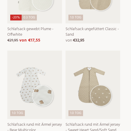
-20%
0.3 TOG
1.0 TOG
Schlafsack gewebt Plume -
Schlafsack ungefüttert Classic -
Offwhite
Sand
€21,95
von
€17,55
von
€32,95
normaler
verkaufspreis
normaler
preis
preis
1.0 TOG
1.0 TOG
Schlafsack rund mit Ärmel jersey
Schlafsack rund mit Ärmel jersey
- Bear Multicolor
- Sweet Heart Sand/Soft Sand