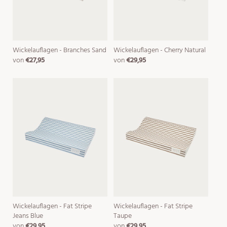
Wickelauflagen - Branches Sand
Wickelauflagen - Cherry Natural
von
€27,95
von
€29,95
normaler
normaler
preis
preis
Wickelauflagen - Fat Stripe
Wickelauflagen - Fat Stripe
Jeans Blue
Taupe
von
€29,95
von
€29,95
normaler
normaler