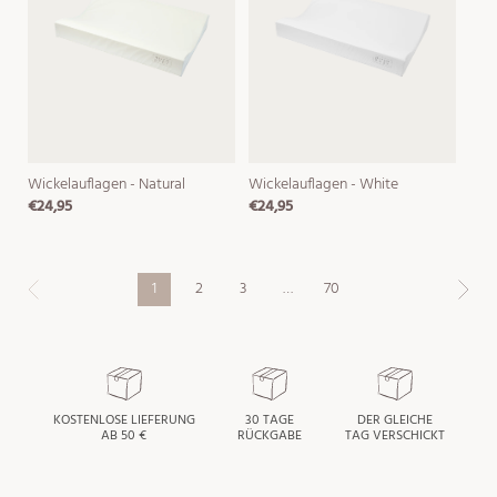
Wickelauflagen - Natural
Wickelauflagen - White
€24,95
€24,95
normaler
normaler
preis
preis
1
2
3
…
70
KOSTENLOSE LIEFERUNG
30 TAGE
DER GLEICHE
AB 50 €
RÜCKGABE
TAG VERSCHICKT