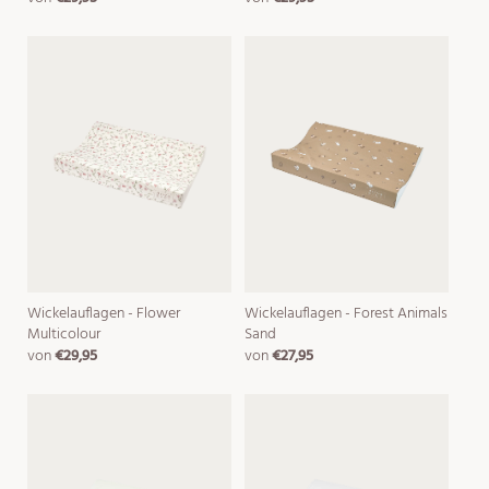
preis
preis
Wickelauflagen - Flower
Wickelauflagen - Forest Animals
Multicolour
Sand
von
€29,95
von
€27,95
normaler
normaler
preis
preis