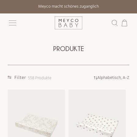
Direkt
Meyco macht schönes zuganglich
zum
Inhalt
Warenkorb
PRODUKTE
Filter
Alphabetisch, A-Z
558 Produkte