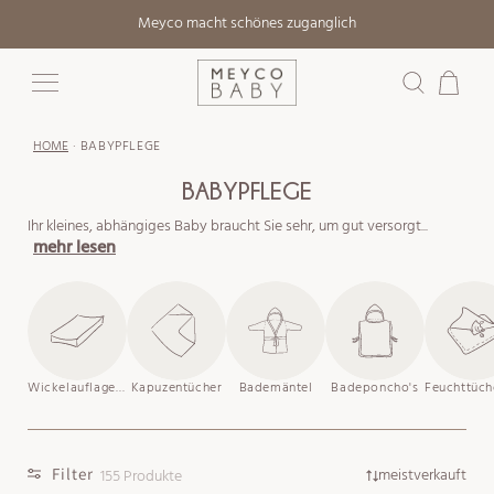
Direkt
Meyco macht schönes zuganglich
zum
Inhalt
Warenkorb
HOME
·
BABYPFLEGE
BABYPFLEGE
Ihr kleines, abhängiges Baby braucht Sie sehr, um gut versorgt...
mehr lesen
Wickelauflagenbezüge
Kapuzentücher
Bademäntel
Badeponcho's
Filter
meistverkauft
155 Produkte