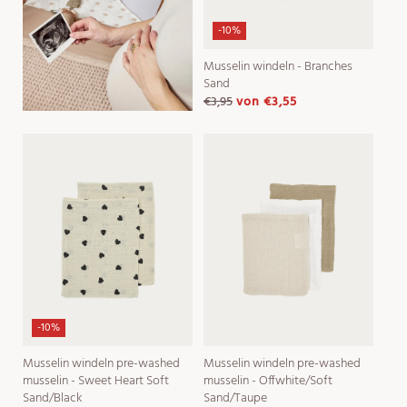
-10%
Musselin windeln - Branches
Sand
€3,95
von
€3,55
normaler
verkaufspreis
preis
-10%
Musselin windeln pre-washed
Musselin windeln pre-washed
musselin - Sweet Heart Soft
musselin - Offwhite/Soft
Sand/Black
Sand/Taupe