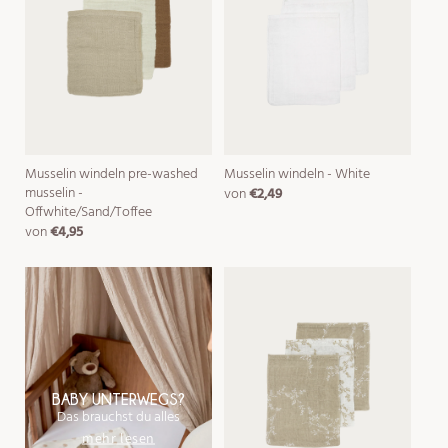
Musselin windeln pre-washed
Musselin windeln - White
musselin -
von
€2,49
normaler
Offwhite/Sand/Toffee
preis
von
€4,95
normaler
preis
BABY UNTERWEGS?
Das brauchst du alles
mehr lesen