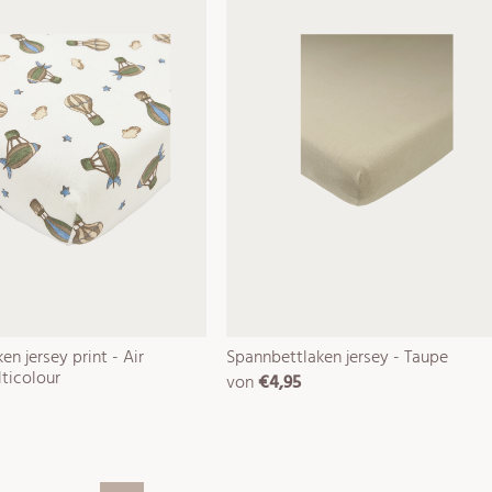
n jersey print - Air
Spannbettlaken jersey - Taupe
ticolour
von
€4,95
normaler
preis