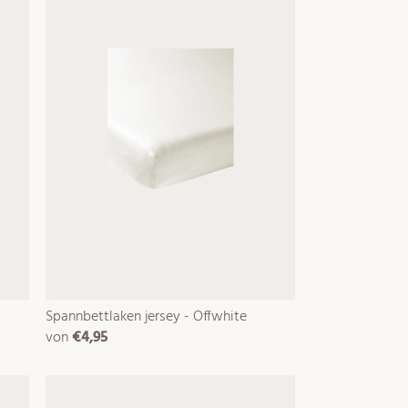
Spannbettlaken jersey - Offwhite
von
€4,95
normaler
preis