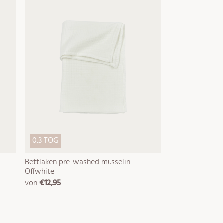
0.3 TOG
Bettlaken pre-washed musselin -
Offwhite
von
€12,95
normaler
preis