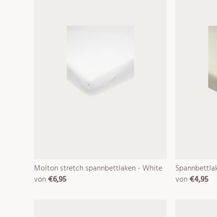
Molton stretch spannbettlaken - White
Spannbettlak
von
€6,95
von
€4,95
normaler
normaler
preis
preis