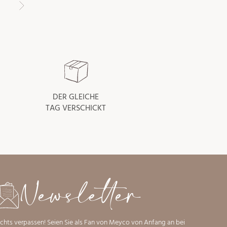
DER GLEICHE
TAG VERSCHICKT
Newsletter
ichts verpassen! Seien Sie als Fan von Meyco von Anfang an bei