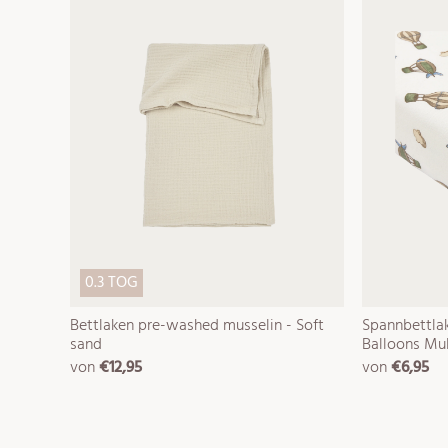
0.3 TOG
Bettlaken pre-washed musselin - Soft
Spannbettlake
sand
Balloons Mul
von
€12,95
von
€6,95
normaler
normaler
preis
preis