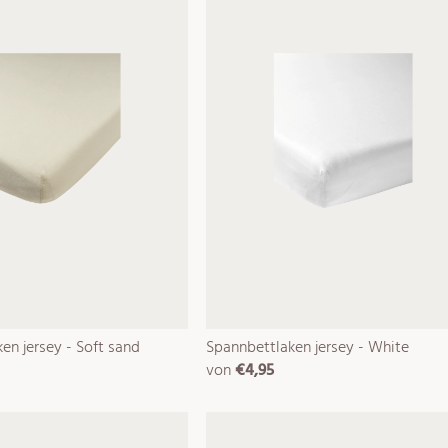
en jersey - Soft sand
Spannbettlaken jersey - White
von
€4,95
normaler
preis