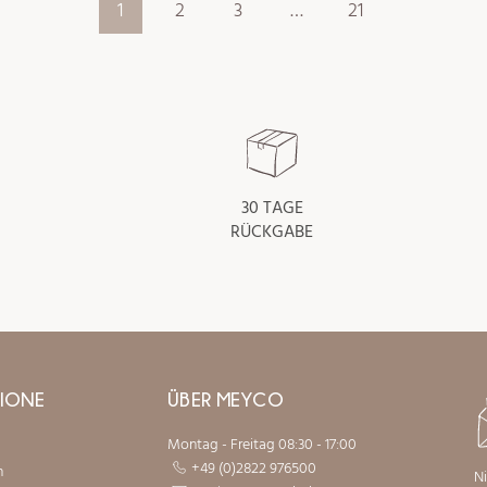
1
2
3
…
21
30 TAGE
RÜCKGABE
IONE
ÜBER MEYCO
Montag - Freitag 08:30 - 17:00
+49 (0)2822 976500
n
N