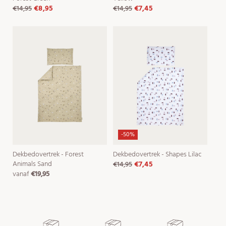
€14,95
€8,95
€14,95
€7,45
normale
aanbiedingsprijs
normale
aanbiedingsprijs
prijs
prijs
-50%
Dekbedovertrek - Forest
Dekbedovertrek - Shapes Lilac
Animals Sand
€14,95
€7,45
normale
aanbiedingsprijs
vanaf
€19,95
normale
prijs
prijs