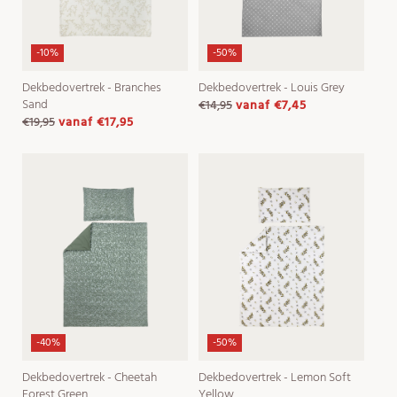
-10%
-50%
Dekbedovertrek - Branches
Dekbedovertrek - Louis Grey
Sand
€14,95
vanaf
€7,45
normale
aanbiedingsprijs
€19,95
vanaf
€17,95
normale
aanbiedingsprijs
prijs
prijs
-40%
-50%
Dekbedovertrek - Cheetah
Dekbedovertrek - Lemon Soft
Forest Green
Yellow