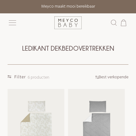
Meteen
Meyco maakt mooi bereikbaar
naar de
content
Winkelwage
LEDIKANT DEKBEDOVERTREKKEN
Filter
Best verkopende
6 producten