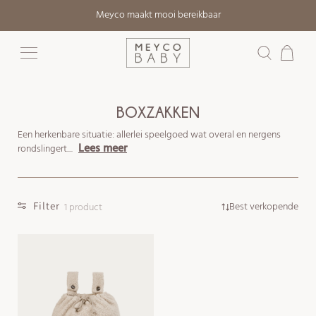
Meteen
Meyco maakt mooi bereikbaar
naar de
content
Winkelwage
BOXZAKKEN
Een herkenbare situatie: allerlei speelgoed wat overal en nergens
Lees meer
rondslingert....
Filter
Best verkopende
1 product